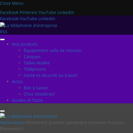
Close Menu
Facebook
Pinterest
YouTube
LinkedIn
Facebook
YouTube
LinkedIn
RSS
Nos produits
Équipement salle de réunion
Casques
Talkie-Walkie
Téléphonie
Santé et sécurité au travail
Actus
Bon à savoir
Chez Onedirect
Guides et Tutos
Home
»
Actus
»
Onedirect: premier partenaire premium français
Plantronics!