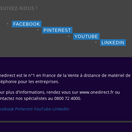
SUIVEZ-NOUS !
FACEBOOK
PINTEREST
YOUTUBE
LINKEDIN
edirect est le n°1 en France de la Vente à distance de matériel de
léphonie pour les entreprises.
ur plus d'informations, rendez vous sur www.onedirect.fr ou
ntactez nos spécialistes au 0800 72 4000.
acebook
Pinterest
YouTube
LinkedIn