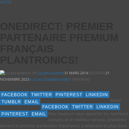
ACTUS
ONEDIRECT: PREMIER
PARTENAIRE PREMIUM
FRANÇAIS
PLANTRONICS!
BY
31 MARS 2014
UPDATED:
21
JULIEN MARTIN
NOVEMBRE 2023
1 MIN READ
AUCUN COMMENTAIRE
FACEBOOK
TWITTER
PINTEREST
LINKEDIN
Share
TUMBLR
EMAIL
FACEBOOK
TWITTER
LINKEDIN
Pour toujours vous apporter les meilleurs
PINTEREST
EMAIL
conseils et le meilleur service, Onedirect
devient le premier partenaire Plantronics à atteindre le plus haut