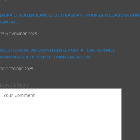
JABRA ET SCREENBEAM : LE DUO GAGNANT POUR LA COLLABORATION
SANS‑FIL
25 NOVEMBRE 2025
SOLUTIONS DE VISIOCONFÉRENCE POLY IA : UNE RÉPONSE
INNOVANTE AUX DÉFIS DE COMMUNICATION
28 OCTOBRE 2025
Leave A Reply