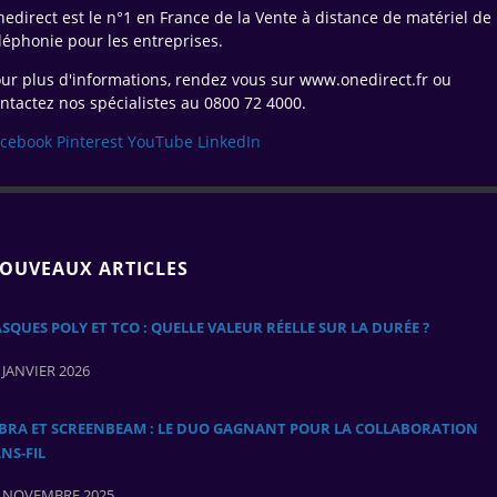
edirect est le n°1 en France de la Vente à distance de matériel de
léphonie pour les entreprises.
ur plus d'informations, rendez vous sur www.onedirect.fr ou
ntactez nos spécialistes au 0800 72 4000.
acebook
Pinterest
YouTube
LinkedIn
OUVEAUX ARTICLES
SQUES POLY ET TCO : QUELLE VALEUR RÉELLE SUR LA DURÉE ?
 JANVIER 2026
ABRA ET SCREENBEAM : LE DUO GAGNANT POUR LA COLLABORATION
NS‑FIL
 NOVEMBRE 2025