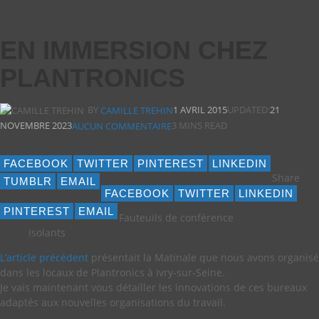
EN IMMERSION CHEZ
PLANTRONICS
BY
1 AVRIL 2015
UPDATED:
21
CAMILLE TREHIN
NOVEMBRE 2023
3 MINS READ
AUCUN COMMENTAIRE
FACEBOOK
TWITTER
PINTEREST
LINKEDIN
Share
TUMBLR
EMAIL
FACEBOOK
TWITTER
LINKEDIN
PINTEREST
EMAIL
Fauteuils de conférence
isolants
L’article précédent
présentait la Matinale que nous avons organisé
dans les locaux de Plantronics à Ivry-sur-Seine.
Je vais maintenant vous détailler les innovations de ces bureaux
adaptés aux nouvelles organisations du travail.