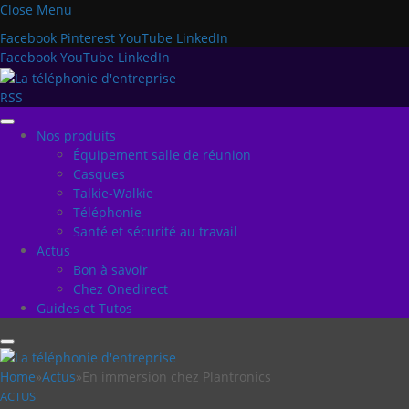
Close Menu
Facebook
Pinterest
YouTube
LinkedIn
Facebook
YouTube
LinkedIn
RSS
Nos produits
Équipement salle de réunion
Casques
Talkie-Walkie
Téléphonie
Santé et sécurité au travail
Actus
Bon à savoir
Chez Onedirect
Guides et Tutos
Home
»
Actus
»
En immersion chez Plantronics
ACTUS