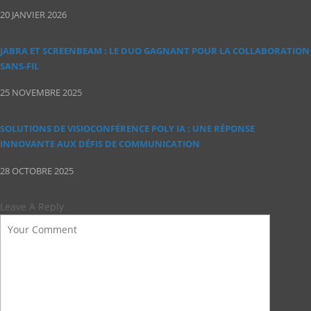
20 JANVIER 2026
JABRA ET SCREENBEAM : LE DUO GAGNANT POUR LA COLLABORATION
SANS‑FIL
25 NOVEMBRE 2025
SOLUTIONS DE VISIOCONFÉRENCE POLY IA : UNE RÉPONSE
INNOVANTE AUX DÉFIS DE COMMUNICATION
28 OCTOBRE 2025
Leave A Reply