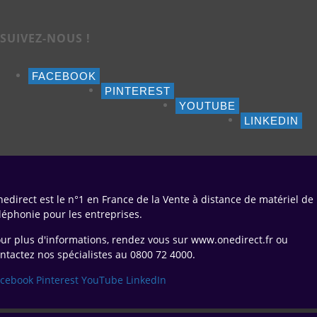
SUIVEZ-NOUS !
FACEBOOK
PINTEREST
YOUTUBE
LINKEDIN
edirect est le n°1 en France de la Vente à distance de matériel de
léphonie pour les entreprises.
ur plus d'informations, rendez vous sur www.onedirect.fr ou
ntactez nos spécialistes au 0800 72 4000.
acebook
Pinterest
YouTube
LinkedIn