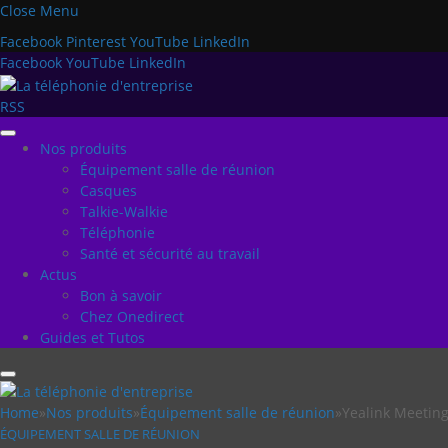
Close Menu
Facebook
Pinterest
YouTube
LinkedIn
Facebook
YouTube
LinkedIn
RSS
Nos produits
Équipement salle de réunion
Casques
Talkie-Walkie
Téléphonie
Santé et sécurité au travail
Actus
Bon à savoir
Chez Onedirect
Guides et Tutos
Home
»
Nos produits
»
Équipement salle de réunion
»
Yealink Meeting
ÉQUIPEMENT SALLE DE RÉUNION