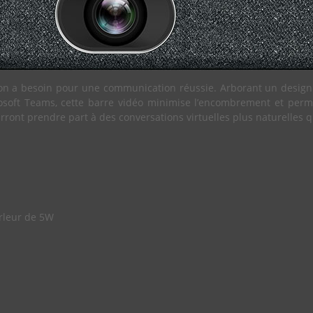
ion a besoin pour une communication réussie. Arborant un design
icrosoft Teams, cette barre vidéo minimise l’encombrement et pe
ourront prendre part à des conversations virtuelles plus naturelles 
rleur de 5W