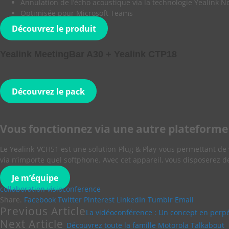
Annulation de l’écho acoustique via la technologie Yealink N
Optimisée pour Microsoft Teams
Découvrez le produit
Yealink MeetingBar A30 + Yealink CTP18
Découvrez le pack
Vous fonctionnez via une autre plateforme 
Le Yealink VCH51 est une solution Plug & Play vous permettant de 
via n’importe quel softphone. Avec cet appareil, vous disposerez d
Je m’équipe
collaboration
visioconference
Share.
Facebook
Twitter
Pinterest
LinkedIn
Tumblr
Email
Previous Article
La vidéoconférence : Un concept en perpé
Next Article
Découvrez toute la famille Motorola Talkabout