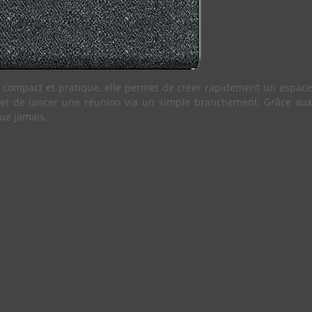
 compact et pratique, elle permet de créer rapidement un espace
rmet de lancer une réunion via un simple branchement. Grâce aux
que jamais.