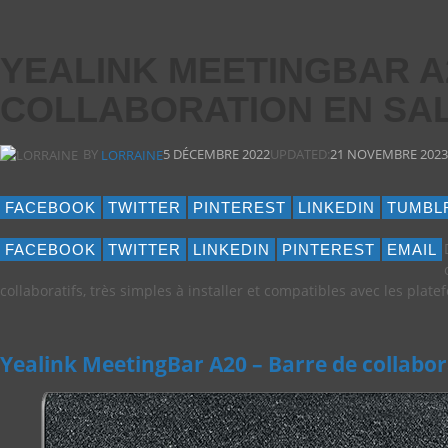
YEALINK MEETINGBAR A2
COLLABORATION EN SA
BY
5 DÉCEMBRE 2022
UPDATED:
21 NOVEMBRE 2023
LORRAINE
FACEBOOK
TWITTER
PINTEREST
LINKEDIN
TUMBL
FACEBOOK
TWITTER
LINKEDIN
PINTEREST
EMAIL
collaboratifs, très simples à installer et compatibles avec les pla
Yealink MeetingBar A20 – Barre de collabora