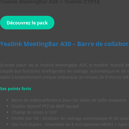
Yealink MeetingBar A20 + Yealink CTP18
Découvrez le pack
Yealink MeetingBar A30 – Barre de collabo
Grande soeur de la Yealink MeetingBar A20, le modèle Yealink M
couplé aux fonctions intelligentes de cadrage automatique et de s
vidéo à branchement unique embarque un réseau de 8 micros MEMS 
Ses points forts
Barre de vidéoconférence pour les salles de taille moyenne
Double objectif PTZ de 8MP équipé
Champ de vision à 120º
Pilotée par l’IA : Modules de cadrage automatique et de suiv
Son Full-Duplex : Ensemble de 8 microphones MEMS + haut-