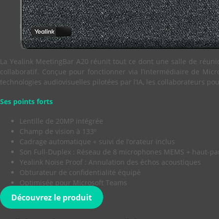
La Yealink MeetingBar A20 réunit tout ce dont une salle de réun
collaboratif. Conçue pour fonctionner via l’intermédiaire de M
technologies audiovisuelles pilotées par l’IA, les collaborateurs p
Ses points forts
Lentille de 20MP intégrée
Champ de vision à 133º
Cadrage automatique + suivi de l’orateur inclus
Son Full-Duplex : Réseau de 8 microphones MEMS + haut-pa
Yealink Noise Proof : Annulation des échos acoustiques
Obturateur de confidentialité équipé
Optimisée pour Microsoft Teams
Découvrez le produit