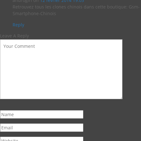
androgirl
on
12 février 2014 19:03
Retrouvez tous les clones chinois dans cette boutique: Gsm-
Smartphone-Chinois
Reply
Leave A Reply