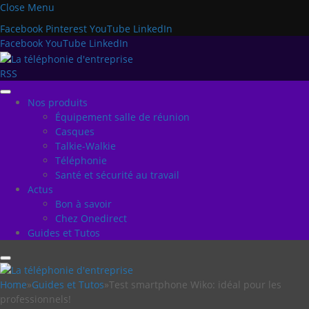
Close Menu
Facebook
Pinterest
YouTube
LinkedIn
Facebook
YouTube
LinkedIn
RSS
Nos produits
Équipement salle de réunion
Casques
Talkie-Walkie
Téléphonie
Santé et sécurité au travail
Actus
Bon à savoir
Chez Onedirect
Guides et Tutos
Home
»
Guides et Tutos
»
Test smartphone Wiko: idéal pour les
professionnels!