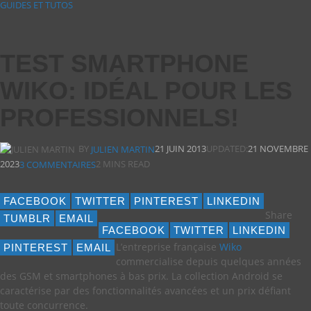
GUIDES ET TUTOS
TEST SMARTPHONE
WIKO: IDÉAL POUR LES
PROFESSIONNELS!
BY
21 JUIN 2013
UPDATED:
21 NOVEMBRE
JULIEN MARTIN
2023
2 MINS READ
3 COMMENTAIRES
FACEBOOK
TWITTER
PINTEREST
LINKEDIN
Share
TUMBLR
EMAIL
FACEBOOK
TWITTER
LINKEDIN
L’entreprise française
Wiko
PINTEREST
EMAIL
commercialise depuis quelques années
des GSM et smartphones à bas prix. La collection Android se
caractérise par des fonctionnalités avancées et un prix défiant
toute concurrence.