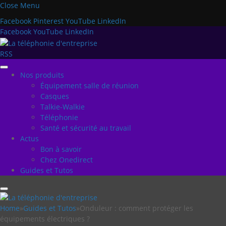
Close Menu
Facebook
Pinterest
YouTube
LinkedIn
Facebook
YouTube
LinkedIn
RSS
Nos produits
Équipement salle de réunion
Casques
Talkie-Walkie
Téléphonie
Santé et sécurité au travail
Actus
Bon à savoir
Chez Onedirect
Guides et Tutos
Home
»
Guides et Tutos
»
Onduleur : comment protéger les
équipements électriques ?