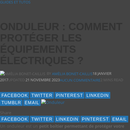
GUIDES ET TUTOS
ONDULEUR : COMMENT
PROTÉGER LES
ÉQUIPEMENTS
ÉLECTRIQUES ?
BY
18 JANVIER
AMÈLIA BONET-CAILLIS
2017
UPDATED:
21 NOVEMBRE 2023
2 MINS READ
AUCUN COMMENTAIRE
FACEBOOK
TWITTER
PINTEREST
LINKEDIN
TUMBLR
EMAIL
Share
FACEBOOK
TWITTER
LINKEDIN
PINTEREST
EMAIL
Un onduleur est un
petit boîtier permettant de protéger votre