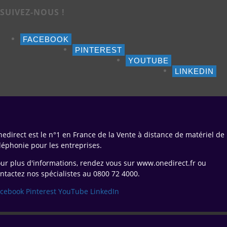
SUIVEZ-NOUS !
FACEBOOK
PINTEREST
YOUTUBE
LINKEDIN
edirect est le n°1 en France de la Vente à distance de matériel de
léphonie pour les entreprises.
ur plus d'informations, rendez vous sur www.onedirect.fr ou
ntactez nos spécialistes au 0800 72 4000.
acebook
Pinterest
YouTube
LinkedIn