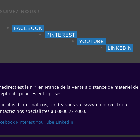
SUIVEZ-NOUS !
FACEBOOK
PINTEREST
YOUTUBE
LINKEDIN
edirect est le n°1 en France de la Vente à distance de matériel de
léphonie pour les entreprises.
ur plus d'informations, rendez vous sur www.onedirect.fr ou
ntactez nos spécialistes au 0800 72 4000.
acebook
Pinterest
YouTube
LinkedIn