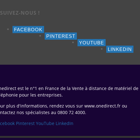
SUIVEZ-NOUS !
FACEBOOK
PINTEREST
YOUTUBE
LINKEDIN
edirect est le n°1 en France de la Vente à distance de matériel de
léphonie pour les entreprises.
ur plus d'informations, rendez vous sur www.onedirect.fr ou
ntactez nos spécialistes au 0800 72 4000.
acebook
Pinterest
YouTube
LinkedIn