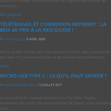
capacité à recevoir et à transmettre des signaux dans toutes les
directions.…
Nos produits
TÉLÉTRAVAIL ET CONNEXION INTERNET : LA
BOX 4G PRO À LA RESCOUSSE !
BY
6 AVRIL 2020
CINDY COLLEU
Notre société connait une crise sanitaire inédite avec la pandémie
du Covid-19. La France entame sa 4è semaine de confinement…
Actus
MICRO USB TYPE C : CE QU’IL FAUT SAVOIR ?
BY
13 JUILLET 2017
AMÈLIA BONET-CAILLIS
Le lancement du nouveau MacBook Pro TouchBar d’Apple
présentant des ports USB exclusivement de Type C a fait connaitre
cette…