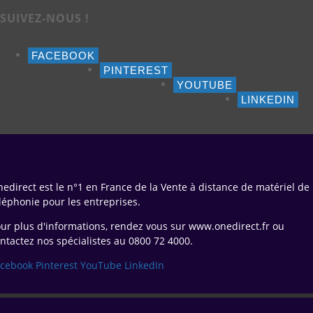
SUIVEZ-NOUS !
FACEBOOK
PINTEREST
YOUTUBE
LINKEDIN
edirect est le n°1 en France de la Vente à distance de matériel de
léphonie pour les entreprises.
ur plus d'informations, rendez vous sur www.onedirect.fr ou
ntactez nos spécialistes au 0800 72 4000.
acebook
Pinterest
YouTube
LinkedIn