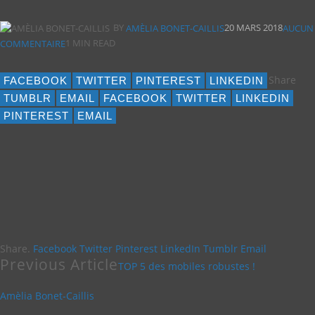
BY
20 MARS 2018
AMÈLIA BONET-CAILLIS
AUCUN
1 MIN READ
COMMENTAIRE
Share
FACEBOOK
TWITTER
PINTEREST
LINKEDIN
TUMBLR
EMAIL
FACEBOOK
TWITTER
LINKEDIN
PINTEREST
EMAIL
Share.
Facebook
Twitter
Pinterest
LinkedIn
Tumblr
Email
Previous Article
TOP 5 des mobiles robustes !
Amèlia Bonet-Caillis