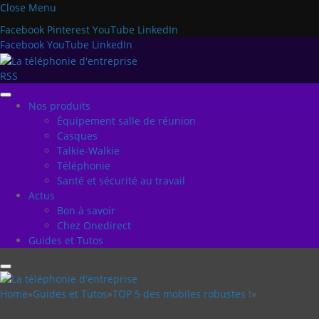
Close Menu
Facebook
Pinterest
YouTube
LinkedIn
Facebook
YouTube
LinkedIn
RSS
Nos produits
Équipement salle de réunion
Casques
Talkie-Walkie
Téléphonie
Santé et sécurité au travail
Actus
Bon à savoir
Chez Onedirect
Guides et Tutos
Home
»
Guides et Tutos
»
TOP 5 des mobiles robustes !
»