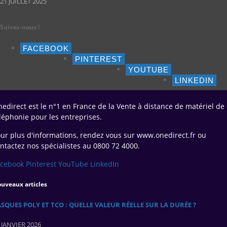
21 JUILLET 2025
Suivez-nous !
FACEBOOK
PINTEREST
YOUTUBE
LINKEDIN
edirect est le n°1 en France de la Vente à distance de matériel de
léphonie pour les entreprises.
ur plus d'informations, rendez vous sur www.onedirect.fr ou
ntactez nos spécialistes au 0800 72 4000.
acebook
Pinterest
YouTube
LinkedIn
uveaux articles
SQUES POLY ET TCO : QUELLE VALEUR RÉELLE SUR LA DURÉE ?
 JANVIER 2026