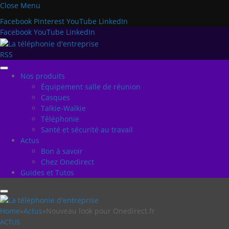
Close Menu
Facebook
Pinterest
YouTube
LinkedIn
Facebook
YouTube
LinkedIn
RSS
Nos produits
Équipement salle de réunion
Casques
Talkie-Walkie
Téléphonie
Santé et sécurité au travail
Actus
Bon à savoir
Chez Onedirect
Guides et Tutos
Home
»
Actus
»
Nouveau look pour Onedirect.fr
ACTUS