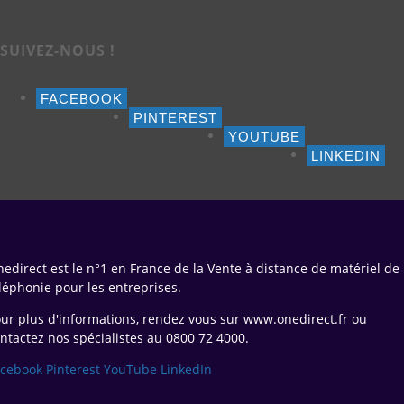
SUIVEZ-NOUS !
FACEBOOK
PINTEREST
YOUTUBE
LINKEDIN
edirect est le n°1 en France de la Vente à distance de matériel de
léphonie pour les entreprises.
ur plus d'informations, rendez vous sur www.onedirect.fr ou
ntactez nos spécialistes au 0800 72 4000.
acebook
Pinterest
YouTube
LinkedIn