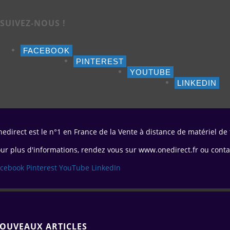
SUIVEZ-NOUS !
FACEBOOK
PINTEREST
YOUTUBE
LINKEDIN
edirect est le n°1 en France de la Vente à distance de matériel de
ur plus d'informations, rendez vous sur www.onedirect.fr ou conta
acebook
Pinterest
YouTube
LinkedIn
OUVEAUX ARTICLES