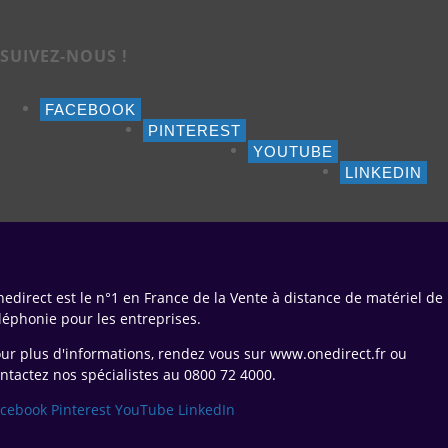
SUIVEZ-NOUS !
FACEBOOK
PINTEREST
YOUTUBE
LINKEDIN
edirect est le n°1 en France de la Vente à distance de matériel de
léphonie pour les entreprises.
ur plus d'informations, rendez vous sur www.onedirect.fr ou
ntactez nos spécialistes au 0800 72 4000.
acebook
Pinterest
YouTube
LinkedIn