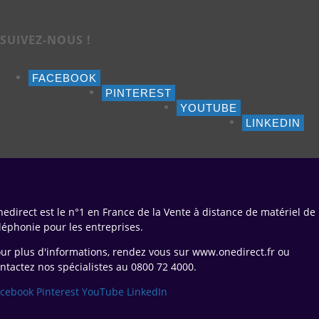
SUIVEZ-NOUS !
FACEBOOK
PINTEREST
YOUTUBE
LINKEDIN
edirect est le n°1 en France de la Vente à distance de matériel de
léphonie pour les entreprises.
ur plus d'informations, rendez vous sur www.onedirect.fr ou
ntactez nos spécialistes au 0800 72 4000.
acebook
Pinterest
YouTube
LinkedIn