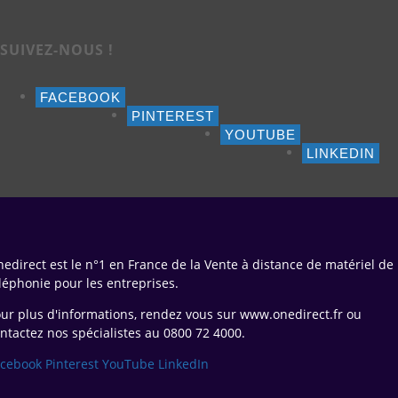
SUIVEZ-NOUS !
FACEBOOK
PINTEREST
YOUTUBE
LINKEDIN
edirect est le n°1 en France de la Vente à distance de matériel de
léphonie pour les entreprises.
ur plus d'informations, rendez vous sur www.onedirect.fr ou
ntactez nos spécialistes au 0800 72 4000.
acebook
Pinterest
YouTube
LinkedIn