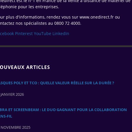
edirect est le n°1 en France de la Vente à distance de matériel de
léphonie pour les entreprises.
ur plus d'informations, rendez vous sur www.onedirect.fr ou
ntactez nos spécialistes au 0800 72 4000.
acebook
Pinterest
YouTube
LinkedIn
OUVEAUX ARTICLES
SQUES POLY ET TCO : QUELLE VALEUR RÉELLE SUR LA DURÉE ?
 JANVIER 2026
ABRA ET SCREENBEAM : LE DUO GAGNANT POUR LA COLLABORATION
NS‑FIL
 NOVEMBRE 2025